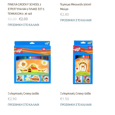
ΠΙΝΕΛΑ GROOVY SCHOOL 3
Τέμπερα Μπουκάλι 500ml
ΣΤΡΟΓΓΥΛΑ ΚΑΙ 2 ΠΛΑΚΕ ΣΕΤ 5
Μαύρο
€
2.80
ΤΕΜΑΧΙΩΝ 0.76.148
€
2.20
€
2.00
ΠΡΟΣΘΉΚΗ ΣΤΟ ΚΑΛΆΘΙ
ΠΡΟΣΘΉΚΗ ΣΤΟ ΚΑΛΆΘΙ
Ξυλομπογιές Groovy 24άδα
Ξυλομπογιές Groovy 12άδα
€
2.90
€
1.50
ΠΡΟΣΘΉΚΗ ΣΤΟ ΚΑΛΆΘΙ
ΠΡΟΣΘΉΚΗ ΣΤΟ ΚΑΛΆΘΙ