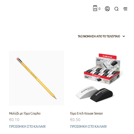
0
Μολύβι με Γόμα Grapho
Γόμα Erich Krause Sensor
€
0.10
€
0.50
ΠΡΟΣΘΉΚΗ ΣΤΟ ΚΑΛΆΘΙ
ΠΡΟΣΘΉΚΗ ΣΤΟ ΚΑΛΆΘΙ