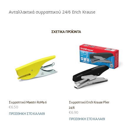
Ανταλλακτικά συρραπτικού 24/6 Erich Krause
ΣΧΕΤΙΚΆ ΠΡΟΪΌΝΤΑ
Συρραπτικό Maestri RoMa 6
Συρραπτικό Erich Krause Plier
€
6.50
24/6
€
6.90
ΠΡΟΣΘΉΚΗ ΣΤΟ ΚΑΛΆΘΙ
ΠΡΟΣΘΉΚΗ ΣΤΟ ΚΑΛΆΘΙ