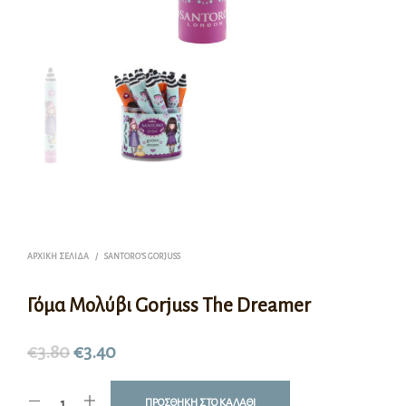
ΑΡΧΙΚΉ ΣΕΛΊΔΑ
/
SANTORO'S GORJUSS
Γόμα Μολύβι Gorjuss The Dreamer
€
3.80
€
3.40
ΠΡΟΣΘΉΚΗ ΣΤΟ ΚΑΛΆΘΙ