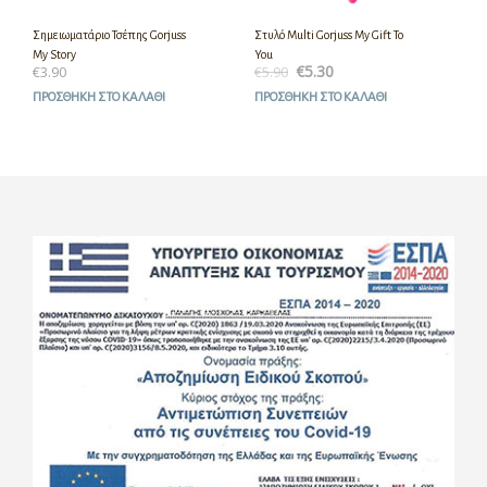
Σημειωματάριο Τσέπης Gorjuss
Στυλό Multi Gorjuss My Gift To
My Story
You
€
5.30
€
3.90
€
5.90
ΠΡΟΣΘΉΚΗ ΣΤΟ ΚΑΛΆΘΙ
ΠΡΟΣΘΉΚΗ ΣΤΟ ΚΑΛΆΘΙ