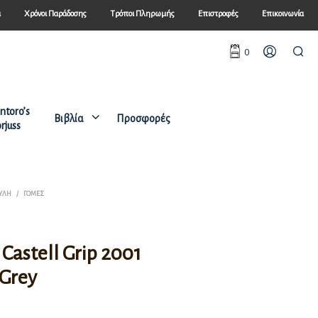
ά
Χρόνοι Παράδοσης
Τρόποι Πληρωμής
Επιστροφές
Επικοινωνία
0
ntoro’s
Βιβλία
Προσφορές
rjuss
 ΎΛΗ
/
ΓΌΜΕΣ
 Castell Grip 2001
 Grey