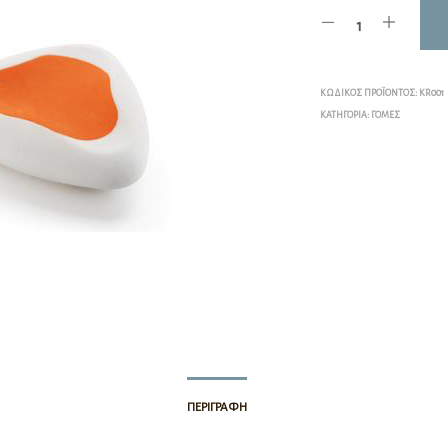
ΚΩΔΙΚΌΣ ΠΡΟΪΌΝΤΟΣ:
KR001
ΚΑΤΗΓΟΡΊΑ:
ΓΌΜΕΣ
ΠΕΡΙΓΡΑΦΉ