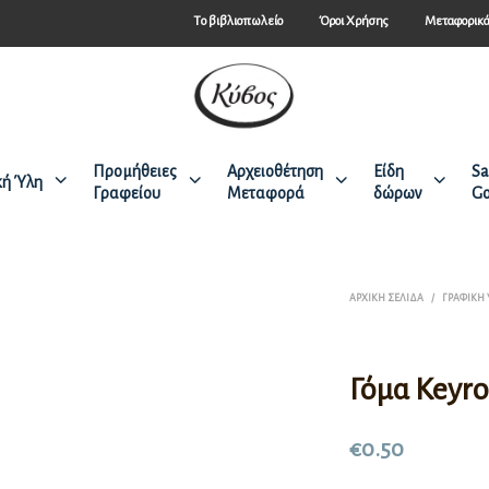
Tο βιβλιοπωλείο
Όροι Χρήσης
Μεταφορικ
Προμήθειες
Αρχειοθέτηση
Είδη
Sa
κή Ύλη
Γραφείου
Μεταφορά
δώρων
Go
ΑΡΧΙΚΉ ΣΕΛΊΔΑ
/
ΓΡΑΦΙΚΉ
Γόμα Keyro
€
0.50