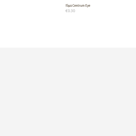
Γόμα Centrum Eye
€
0.30
ΠΡΟΣΘΉΚΗ ΣΤΟ ΚΑΛΆΘΙ