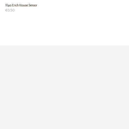
Γόμα Erich Krause Sensor
€
0.50
ΠΡΟΣΘΉΚΗ ΣΤΟ ΚΑΛΆΘΙ