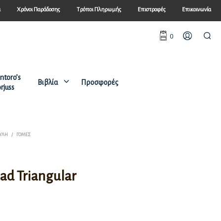
ά
Χρόνοι Παράδοσης
Τρόποι Πληρωμής
Επιστροφές
Επικοινωνία
0
ntoro’s
Βιβλία
Προσφορές
rjuss
 ΎΛΗ
/
ΓΌΜΕΣ
ad Triangular