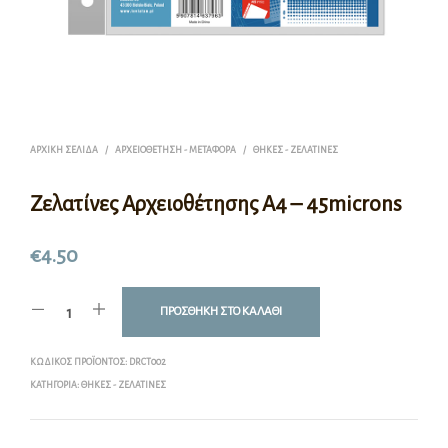
ΑΡΧΙΚΉ ΣΕΛΊΔΑ
/
ΑΡΧΕΙΟΘΈΤΗΣΗ - ΜΕΤΑΦΟΡΆ
/
ΘΉΚΕΣ - ΖΕΛΑΤΊΝΕΣ
Ζελατίνες Αρχειοθέτησης Α4 – 45microns
€
4.50
ΠΡΟΣΘΉΚΗ ΣΤΟ ΚΑΛΆΘΙ
ΚΩΔΙΚΌΣ ΠΡΟΪΌΝΤΟΣ:
DRCT002
ΚΑΤΗΓΟΡΊΑ:
ΘΉΚΕΣ - ΖΕΛΑΤΊΝΕΣ