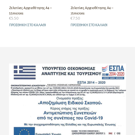
Ζελατίνες Αρχειοθέτησης Α4 –
Ζελατίνες Αρχειοθέτησης Α4 –
55microns
75microns
€
5.50
€
7.50
ΠΡΟΣΘΉΚΗ ΣΤΟ ΚΑΛΆΘΙ
ΠΡΟΣΘΉΚΗ ΣΤΟ ΚΑΛΆΘΙ