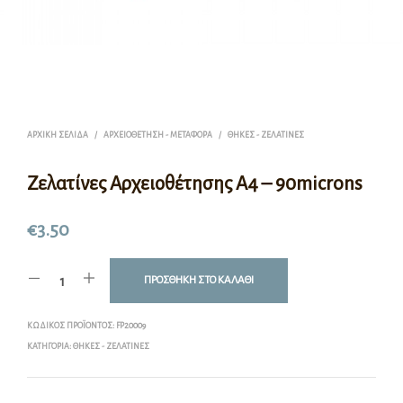
ΑΡΧΙΚΉ ΣΕΛΊΔΑ
/
ΑΡΧΕΙΟΘΈΤΗΣΗ - ΜΕΤΑΦΟΡΆ
/
ΘΉΚΕΣ - ΖΕΛΑΤΊΝΕΣ
Ζελατίνες Αρχειοθέτησης Α4 – 90microns
€
3.50
ΠΡΟΣΘΉΚΗ ΣΤΟ ΚΑΛΆΘΙ
ΚΩΔΙΚΌΣ ΠΡΟΪΌΝΤΟΣ:
FP20009
ΚΑΤΗΓΟΡΊΑ:
ΘΉΚΕΣ - ΖΕΛΑΤΊΝΕΣ