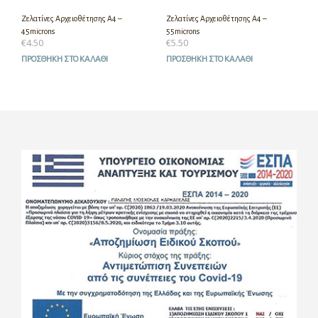
Ζελατίνες Αρχειοθέτησης Α4 –
Ζελατίνες Αρχειοθέτησης Α4 –
45microns
55microns
€
4.50
€
5.50
ΠΡΟΣΘΉΚΗ ΣΤΟ ΚΑΛΆΘΙ
ΠΡΟΣΘΉΚΗ ΣΤΟ ΚΑΛΆΘΙ