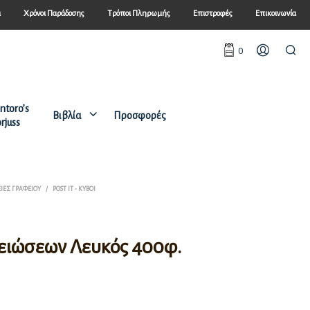
ά
Χρόνοι Παράδοσης
Τρόποι Πληρωμής
Επιστροφές
Επικοινωνία
0
ntoro’s
Βιβλία
Προσφορές
rjuss
ΙΕΣ ΓΡΑΦΕΊΟΥ
/
POST IT - ΚΎΒΟΙ
ειώσεων Λευκός 400φ.