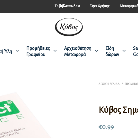
Tο βιβλιοπωλείο
Όροι Χρήσης
Μεταφορικ
Προμήθειες
Αρχειοθέτηση
Είδη
Sa
κή Ύλη
Γραφείου
Μεταφορά
δώρων
Go
ΑΡΧΙΚΉ ΣΕΛΊΔΑ
/
ΠΡΟΜΉΘΕ
Κύβος Σημ
€
0.99