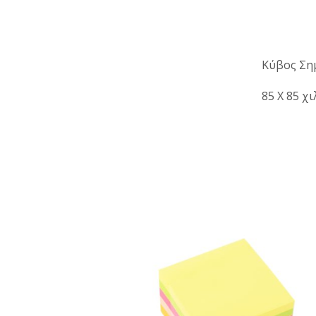
Κύβος Ση
85 Χ 85 χι