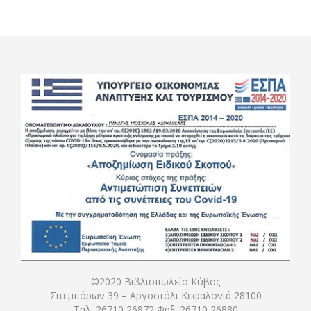
©2020 Βιβλιοπωλείο Κύβος
Σιτεμπόρων 39 – Αργοστόλι Κεφαλονιά 28100
Τηλ. 26710 26872 Φαξ. 26710 26880