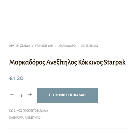
ΑΡΧΙΚΉ ΣΕΛΊΔΑ
/
ΓΡΑΦΙΚΉ ΎΛΗ
/
ΜΑΡΚΑΔΌΡΟΙ
/
ΑΝΕΞΊΤΗΛΟΙ
Μαρκαδόρος Ανεξίτηλος Κόκκινος Starpak
€
1.20
ΠΡΟΣΘΉΚΗ ΣΤΟ ΚΑΛΆΘΙ
ΚΩΔΙΚΌΣ ΠΡΟΪΌΝΤΟΣ:
S230995
ΚΑΤΗΓΟΡΊΑ:
ΑΝΕΞΊΤΗΛΟΙ