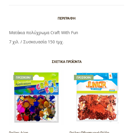
ΠΕΡΙΓΡΑΦΉ
Ματάκια πολύχρωμα Craft With Fun
7 χιλ. / Συσκευασία 150 τμχ.
ΣΧΕΤΙΚΆ ΠΡΟΪΌΝΤΑ
ΠΡΟΣΦΟΡΆ!
ΠΡΟΣΦΟΡΆ!
Πούλιες Δώρα
Πούλιες Φθινοπωρινά Φύλλα