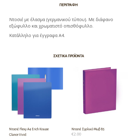
ΠΕΡΙΓΡΑΦΉ
Ντοσιέ με έλασμα (γερμανικού τύπου). Με διάφανο
εξώφυλλο και χρωματιστό οπισθόφυλλο.
Κατάλληλο για έγγραφα Α4.
ΣΧΕΤΙΚΆ ΠΡΟΪΌΝΤΑ
Ντοσιέ Flexy A4 Erich Krause
Ντοσιέ Σχολικό Μωβ Β5
€
2.00
Glance Vivid