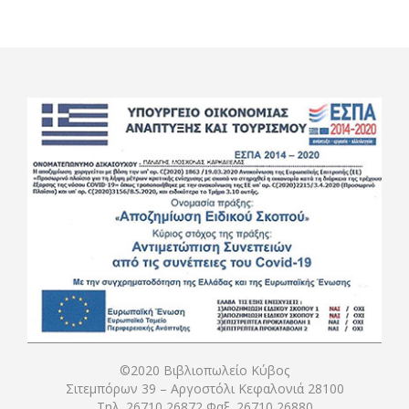
©2020 Βιβλιοπωλείο Κύβος
Σιτεμπόρων 39 – Αργοστόλι Κεφαλονιά 28100
Τηλ. 26710 26872 Φαξ. 26710 26880