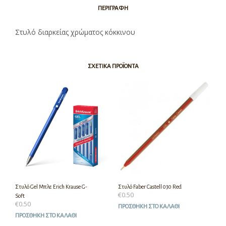
ΠΕΡΙΓΡΑΦΉ
Στυλό διαρκείας χρώματος κόκκινου
ΣΧΕΤΙΚΆ ΠΡΟΪΌΝΤΑ
Στυλό Gel Μπλε Erich Krause G-
Στυλό Faber Castell 030 Red
€
0.50
Soft
€
0.50
ΠΡΟΣΘΉΚΗ ΣΤΟ ΚΑΛΆΘΙ
ΠΡΟΣΘΉΚΗ ΣΤΟ ΚΑΛΆΘΙ