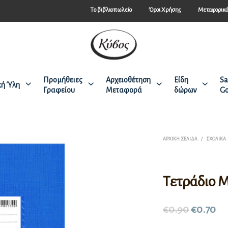
Tο βιβλιοπωλείο
Όροι Χρήσης
Μεταφορικ
Προμήθειες
Αρχειοθέτηση
Είδη
Sa
κή Ύλη
Γραφείου
Μεταφορά
δώρων
Go
ΑΡΧΙΚΉ ΣΕΛΊΔΑ
/
ΣΧΟΛΙΚΆ
Τετράδιο Μ
€
0.90
€
0.70