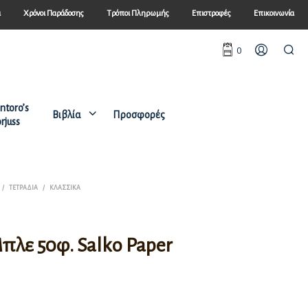
ά
Χρόνοι Παράδοσης
Τρόποι Πληρωμής
Επιστροφές
Επικοινωνία
0
ntoro’s
Βιβλία
Προσφορές
rjuss
/
ΤΕΤΡΆΔΙΑ
/
ΚΛΑΣΣΙΚΆ
πλε 50φ. Salko Paper