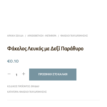
ΑΡΧΙΚΉ ΣΕΛΊΔΑ
/
ΑΡΧΕΙΟΘΈΤΗΣΗ - ΜΕΤΑΦΟΡΆ
/
ΦΆΚΕΛΟΙ ΤΑΧΥΔΡΌΜΗΣΗΣ
Φάκελος Λευκός με Δεξί Παράθυρο
€
0.10
ΠΡΟΣΘΉΚΗ ΣΤΟ ΚΑΛΆΘΙ
ΚΩΔΙΚΌΣ ΠΡΟΪΌΝΤΟΣ:
ENV3007
ΚΑΤΗΓΟΡΊΑ:
ΦΆΚΕΛΟΙ ΤΑΧΥΔΡΌΜΗΣΗΣ