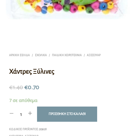
ΑΡΧΙΚΉ ΣΕΛΊΔΑ
/
ΣΧΟΛΙΚΆ
/
ΠΑΙΔΙΚΉ ΧΕΙΡΟΤΕΧΝΊΑ
/
ΑΞΕΣΟΥΆΡ
Χάντρες Ξύλινες
€
1.40
€
0.70
7 σε απόθεμα
ΠΡΟΣΘΉΚΗ ΣΤΟ ΚΑΛΆΘΙ
ΚΩΔΙΚΌΣ ΠΡΟΪΌΝΤΟΣ:
303628