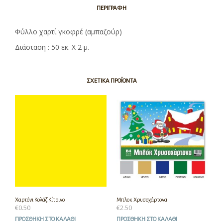
ΠΕΡΙΓΡΑΦΉ
Φύλλο χαρτί γκοφρέ (αμπαζούρ)
Διάσταση : 50 εκ. Χ 2 μ.
ΣΧΕΤΙΚΆ ΠΡΟΪΌΝΤΑ
Χαρτόνι Κολάζ Κίτρινο
Μπλοκ Χρυσοχάρτονα
€
0.50
€
2.50
ΠΡΟΣΘΉΚΗ ΣΤΟ ΚΑΛΆΘΙ
ΠΡΟΣΘΉΚΗ ΣΤΟ ΚΑΛΆΘΙ