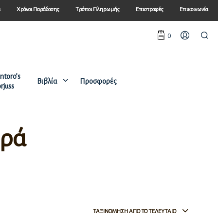
ά
Χρόνοι Παράδοσης
Τρόποι Πληρωμής
Επιστροφές
Επικοινωνία
0
ntoro’s
Βιβλία
Προσφορές
rjuss
ορά
ΤΑΞΙΝΌΜΗΣΗ ΑΠΌ ΤΟ ΤΕΛΕΥΤΑΊΟ