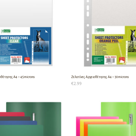
οθέτησης Α4 – 45microns
Ζελατίνες Αρχειοθέτησης Α4 – 30microns
€
2.99
Ο ΚΑΛΆΘΙ
ΠΡΟΣΘΉΚΗ ΣΤΟ ΚΑΛΆΘΙ