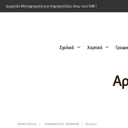
Δωρεάν Μεταφορικά για παραγγελίες άνω των 50€ !
Σχολικά
Χαρτικά
Γραφι
Αρ
ΑΡΧΙΚΉ ΣΕΛΊΔΑ
/
ΑΡΧΕΙΟΘΈΤΗΣΗ - ΜΕΤΑΦΟΡΆ
/
ΣΕΛΊΔΑ 2