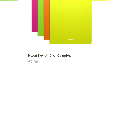
Ντοσιέ Flexy A4 Erich Krause Neon
€
2.90
ΠΡΟΣΘΉΚΗ ΣΤΟ ΚΑΛΆΘΙ