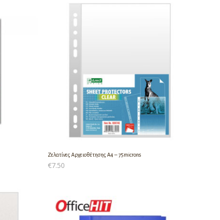
Ζελατίνες Αρχειοθέτησης Α4 – 75microns
€
7.50
ΠΡΟΣΘΉΚΗ ΣΤΟ ΚΑΛΆΘΙ