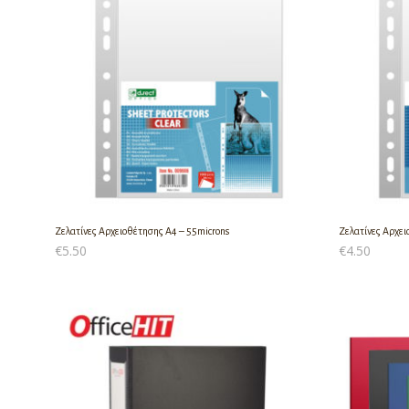
Ζελατίνες Αρχειοθέτησης Α4 – 55microns
Ζελατίνες Αρχει
€
5.50
€
4.50
ΠΡΟΣΘΉΚΗ ΣΤΟ ΚΑΛΆΘΙ
ΠΡΟΣΘΉΚΗ ΣΤ