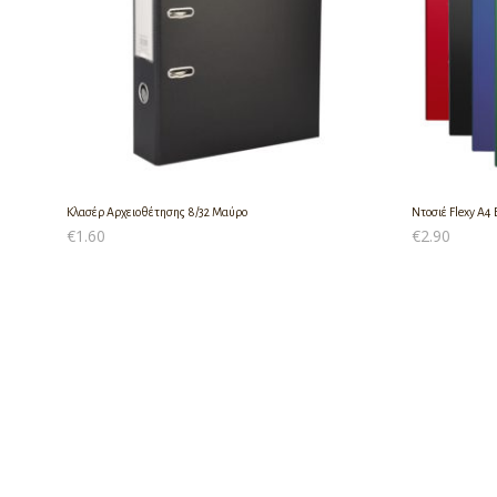
Κλασέρ Αρχειοθέτησης 8/32 Μαύρο
Ντοσιέ Flexy A4 E
€
1.60
€
2.90
ΠΡΟΣΘΉΚΗ ΣΤΟ ΚΑΛΆΘΙ
ΠΡΟΣΘΉΚΗ ΣΤ