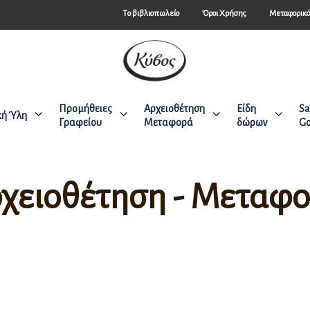
Tο βιβλιοπωλείο
Όροι Χρήσης
Μεταφορικ
Προμήθειες
Αρχειοθέτηση
Είδη
Sa
κή Ύλη
Γραφείου
Μεταφορά
δώρων
Go
χειοθέτηση - Μεταφ