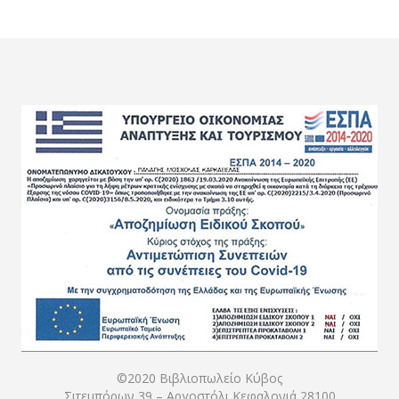
©2020 Βιβλιοπωλείο Κύβος
Σιτεμπόρων 39 – Αργοστόλι Κεφαλονιά 28100