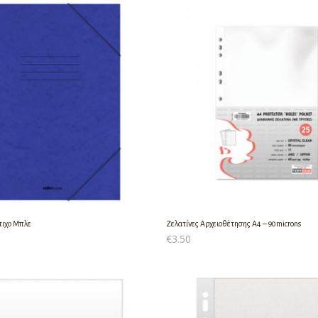
τιχο Μπλε
Ζελατίνες Αρχειοθέτησης Α4 – 90microns
€
3.50
Ο ΚΑΛΆΘΙ
ΠΡΟΣΘΉΚΗ ΣΤΟ ΚΑΛΆΘΙ