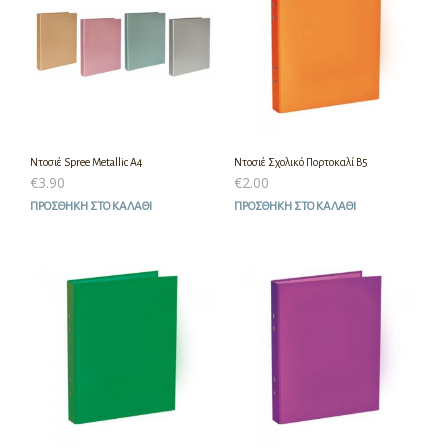
Ντοσιέ Spree Metallic A4
Ντοσιέ Σχολικό Πορτοκαλί Β5
€
3.90
€
2.00
ΠΡΟΣΘΉΚΗ ΣΤΟ ΚΑΛΆΘΙ
ΠΡΟΣΘΉΚΗ ΣΤΟ ΚΑΛΆΘΙ