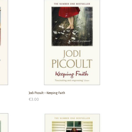
Jodi Picoult – Keeping Faith
€
3.00
ΠΡΟΣΘΉΚΗ ΣΤΟ ΚΑΛΆΘΙ