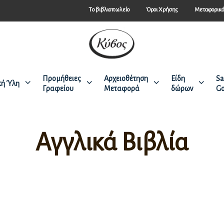
Tο βιβλιοπωλείο
Όροι Χρήσης
Μεταφορικ
Προμήθειες
Αρχειοθέτηση
Είδη
Sa
κή Ύλη
Γραφείου
Μεταφορά
δώρων
Go
Αγγλικά Βιβλία