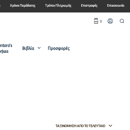
ά
Χρόνοι Παράδοσης
Τρόποι Πληρωμής
Επιστροφές
Επικοινωνία
0
ntoro’s
Βιβλία
Προσφορές
rjuss
ΤΑΞΙΝΌΜΗΣΗ ΑΠΌ ΤΟ ΤΕΛΕΥΤΑΊΟ