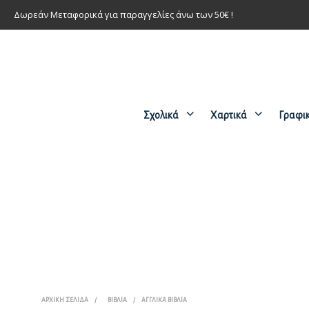
Δωρεάν Μεταφορικά για παραγγελίες άνω των 50€ !
Σχολικά
Χαρτικά
Γραφι
ΑΡΧΙΚΉ ΣΕΛΊΔΑ
/
ΒΙΒΛΊΑ
/
ΑΓΓΛΙΚΆ ΒΙΒΛΊΑ